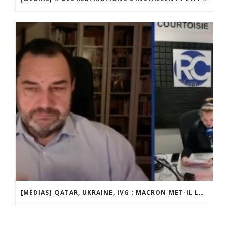
[MÉDIAS] QATAR, UKRAINE, IVG : MACRON MET-IL LA FRANCE EN DANGER ? JF POISSON INVITÉ DE LIGNE DROITE SUR RADIO COURTOISIE