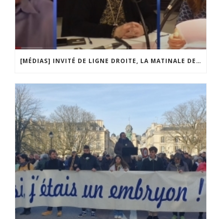
[MÉDIAS] INVITÉ DE LIGNE DROITE, LA MATINALE DE RADIO COURTOISIE