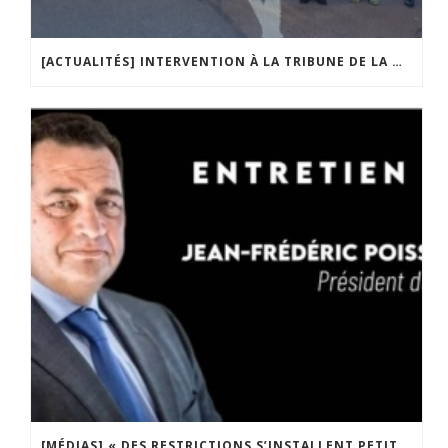
[ACTUALITÉS] INTERVENTION À LA TRIBUNE DE LA MOBILISATION CONTRE LA CONSTITUTIONNALISATION DE L’IVG
[MÉDIAS] « DES RESTRICTIONS S’INSTALLENT PETIT À PETIT DANS NOTRE PAYS » ENTRETIEN AVEC BOULEVARD VOLTAIRE