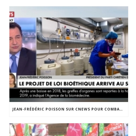
JEAN-FRÉDÉRIC POISSON SUR CNEWS POUR COMBATTRE LE PROJET DE LOI BIOÉTHIQUE ET LA PMA SANS PÈRE