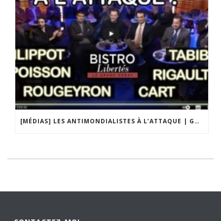
[MÉDIAS] LES ANTIMONDIALISTES À L’ATTAQUE | GRAND DÉBAT DE BRISTO LIBERTÉS