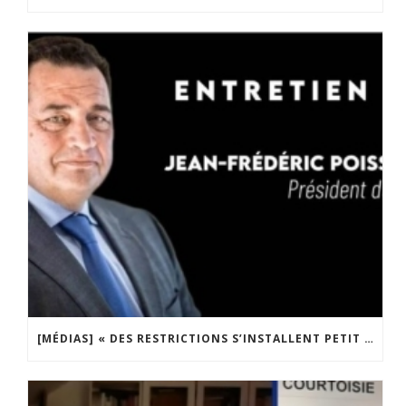
[MÉDIAS] « DES RESTRICTIONS S’INSTALLENT PETIT À PETIT DANS NOTRE PAYS » ENTRETIEN AVEC BOULEVARD VOLTAIRE