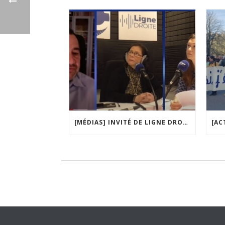
[MÉDIAS] INVITÉ DE LIGNE DROITE, LA MATINALE DE RADIO COURTOISIE