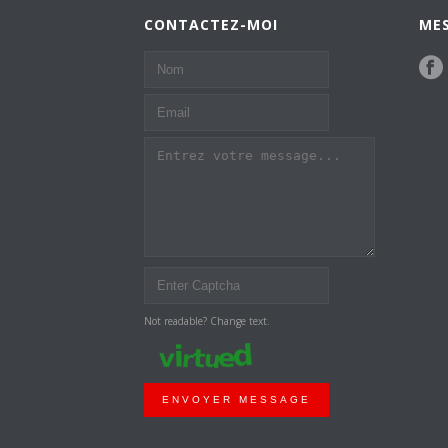
CONTACTEZ-MOI
MES
Not readable? Change text.
ENVOYER MESSAGE