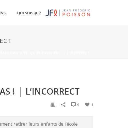
ONS
QUI SUIS-JE ?
RECT
 PASS SANITAIRE, ÇA NE PASSE PAS ! │ L’INCORRECT
AS ! │ L’INCORRECT
0
1
ement retirer leurs enfants de l’école