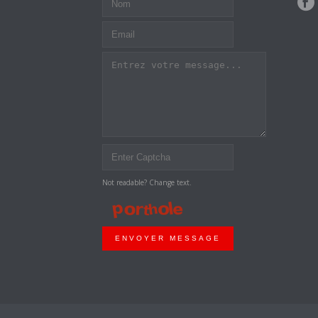
Not readable? Change text.
ENVOYER MESSAGE