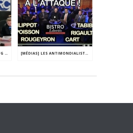
[MÉDIAS] QATAR, UKRAINE, IVG : MACRON MET-IL LA FRANCE EN DANGER ? JF POISSON INVITÉ DE LIGNE DROITE SUR RADIO COURTOISIE
[MÉDIAS] LES ANTIMONDIALISTES À L’ATTAQUE | GRAND DÉBAT DE BRISTO LIBERTÉS