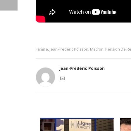
Famille
Jean-Frédéric Poisson
Macron
Pension De Re
,
,
,
Jean-Frédéric Poisson