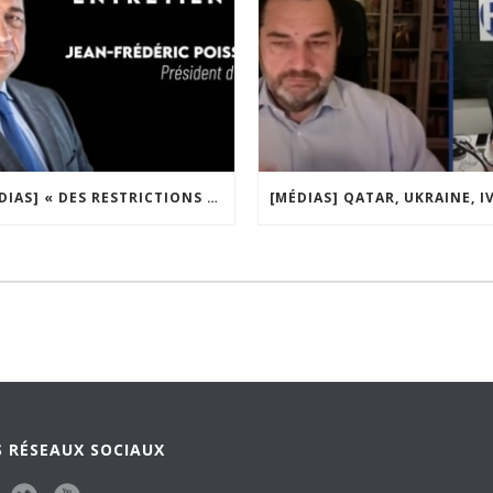
[MÉDIAS] « DES RESTRICTIONS S’INSTALLENT PETIT À PETIT DANS NOTRE PAYS » ENTRETIEN AVEC BOULEVARD VOLTAIRE
 RÉSEAUX SOCIAUX