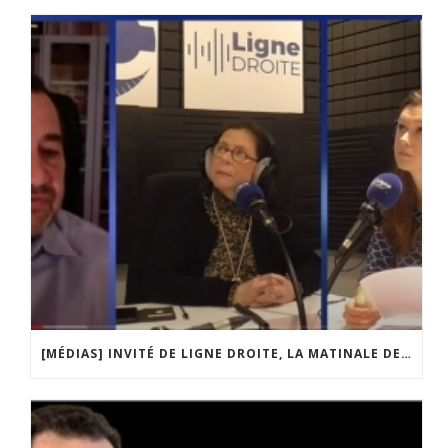
[MÉDIAS] INVITÉ DE LIGNE DROITE, LA MATINALE DE RADIO COURTOISIE