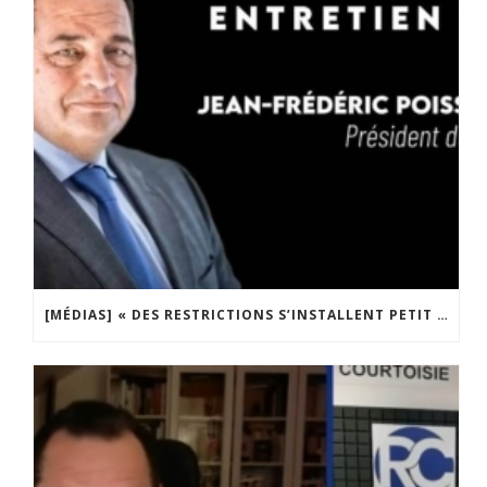
[MÉDIAS] « DES RESTRICTIONS S’INSTALLENT PETIT À PETIT DANS NOTRE PAYS » ENTRETIEN AVEC BOULEVARD VOLTAIRE