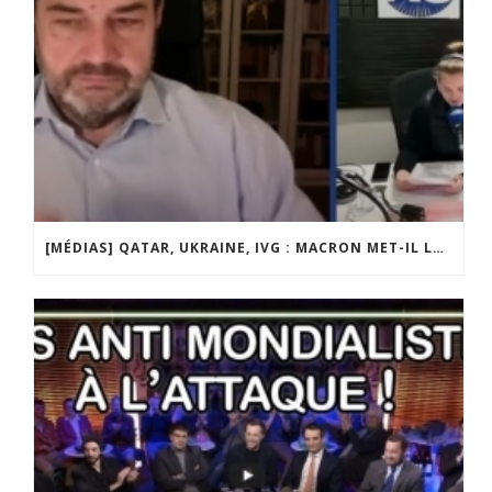
[MÉDIAS] QATAR, UKRAINE, IVG : MACRON MET-IL LA FRANCE EN DANGER ? JF POISSON INVITÉ DE LIGNE DROITE SUR RADIO COURTOISIE