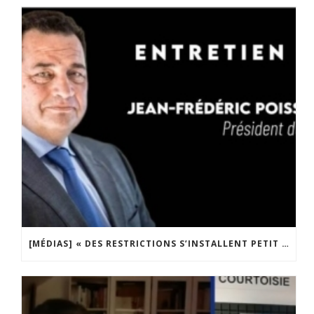
[MÉDIAS] « DES RESTRICTIONS S’INSTALLENT PETIT À PETIT DANS NOTRE PAYS » ENTRETIEN AVEC BOULEVARD VOLTAIRE