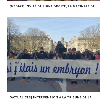
[MÉDIAS] INVITÉ DE LIGNE DROITE, LA MATINALE DE RADIO COURTOISIE
[ACTUALITÉS] INTERVENTION À LA TRIBUNE DE LA MOBILISATION CONTRE LA CONSTITUTIONNALISATION DE L’IVG