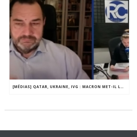
[MÉDIAS] QATAR, UKRAINE, IVG : MACRON MET-IL LA FRANCE EN DANGER ? JF POISSON INVITÉ DE LIGNE DROITE SUR RADIO COURTOISIE