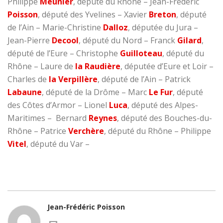
Philippe
Meunier
, député du Rhône – Jean-Frédéric
Poisson
, député des Yvelines – Xavier
Breton
, député
de l’Ain – Marie-Christine
Dalloz
, députée du Jura –
Jean-Pierre
Decool
, député du Nord – Franck
Gilard
,
député de l’Eure – Christophe
Guilloteau
, député du
Rhône – Laure de
la Raudière
, députée d’Eure et Loir –
Charles de
la Verpillère
, député de l’Ain – Patrick
Labaune
, député de la Drôme – Marc
Le Fur
, député
des Côtes d’Armor – Lionel
Luca
, député des Alpes-
Maritimes – Bernard
Reynes
, député des Bouches-du-
Rhône – Patrice
Verchère
, député du Rhône – Philippe
Vitel
, député du Var –
Jean-Frédéric Poisson