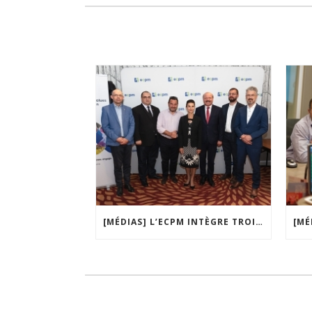
[MÉDIAS] L’ECPM INTÈGRE TROIS NOUVEAUX PARTIS MEMBRES | CNE NEWS