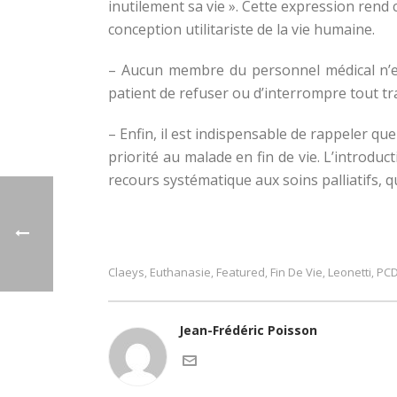
inutilement sa vie ». Cette expression rend
conception utilitariste de la vie humaine.
– Aucun membre du personnel médical n’es
patient de refuser ou d’interrompre tout tra
– Enfin, il est indispensable de rappeler que
priorité au malade en fin de vie. L’introduc
recours systématique aux soins palliatifs, qu
Claeys
Euthanasie
Featured
Fin De Vie
Leonetti
PC
,
,
,
,
,
Jean-Frédéric Poisson