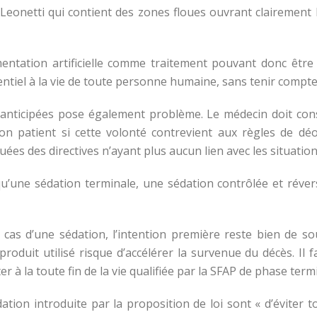
/Leonetti qui contient des zones floues ouvrant clairement 
alimentation artificielle comme traitement pouvant donc êt
sentiel à la vie de toute personne humaine, sans tenir compte
 anticipées pose également problème. Le médecin doit cons
n patient si cette volonté contrevient aux règles de déo
ées des directives n’ayant plus aucun lien avec les situation
qu’une sédation terminale, une sédation contrôlée et réve
 cas d’une sédation, l’intention première reste bien de s
roduit utilisé risque d’accélérer la survenue du décès. Il 
er à la toute fin de la vie qualifiée par la SFAP de phase term
dation introduite par la proposition de loi sont « d’éviter 