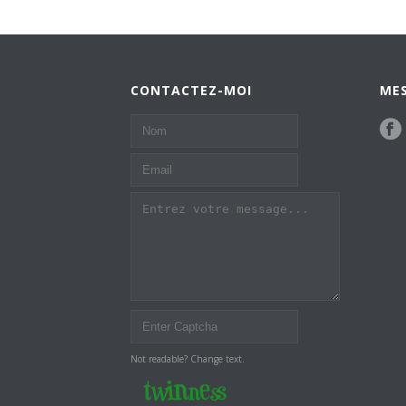
CONTACTEZ-MOI
MES
Not readable? Change text.