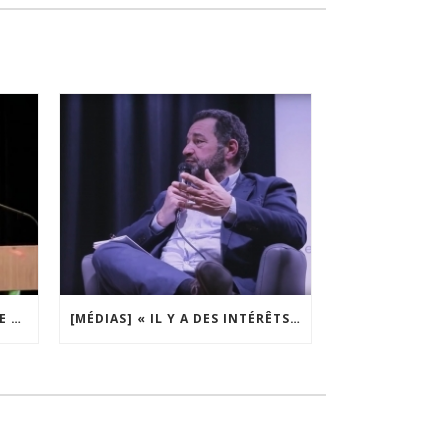
[MÉDIAS] « L’ÉTAT N’ENFERME PAS LES OPPOSANTS : IL LES PRIVE DE MOYENS DE SUBSISTANCE » | CSI
[MÉDIAS] « IL Y A DES INTÉRÊTS FINANCIERS DERRIÈRE LA LÉGALISATION DE L’EUTHANASIE » | LES ÉVEILLEURS