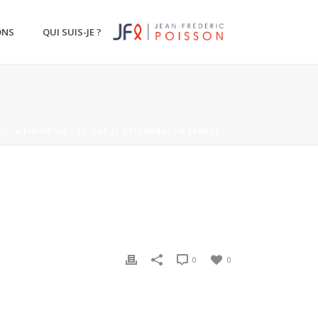
ONS
QUI SUIS-JE ?
EIL
»
FIN DE VIE : CE QUE JE DÉFENDRAI EN SÉANCE.
0
0