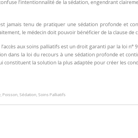
 confuse l’intentionnalité de la sédation, engendrant clairem
t jamais tenu de pratiquer une sédation profonde et cont
itement, le médecin doit pouvoir bénéficier de la clause de 
 l’accès aux soins palliatifs est un droit garanti par la loi n°
tion dans la loi du recours à une sédation profonde et conti
i constituent la solution la plus adaptée pour créer les condi
D
Poisson
Sédation
Soins Palliatifs
,
,
,