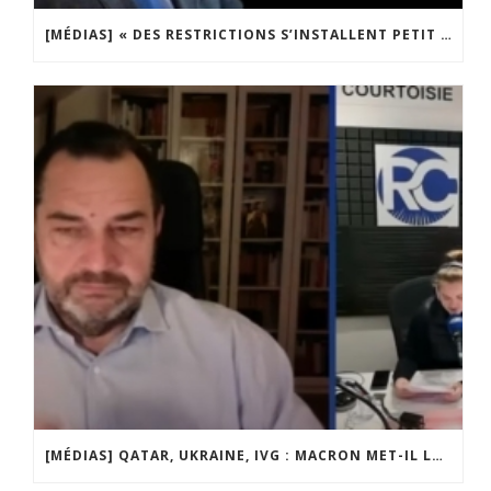
[MÉDIAS] « DES RESTRICTIONS S’INSTALLENT PETIT À PETIT DANS NOTRE PAYS » ENTRETIEN AVEC BOULEVARD VOLTAIRE
[MÉDIAS] QATAR, UKRAINE, IVG : MACRON MET-IL LA FRANCE EN DANGER ? JF POISSON INVITÉ DE LIGNE DROITE SUR RADIO COURTOISIE