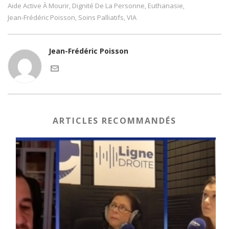
Aide Active À Mourir
Dignité De La Personne
Euthanasie
,
,
,
Jean-Frédéric Poisson
Soins Palliatifs
VIA
,
,
Jean-Frédéric Poisson
ARTICLES RECOMMANDÉS