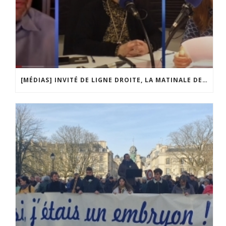
[MÉDIAS] INVITÉ DE LIGNE DROITE, LA MATINALE DE RADIO COURTOISIE