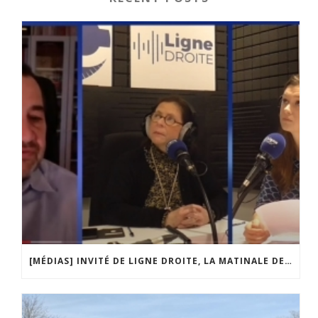
[MÉDIAS] INVITÉ DE LIGNE DROITE, LA MATINALE DE RADIO COURTOISIE