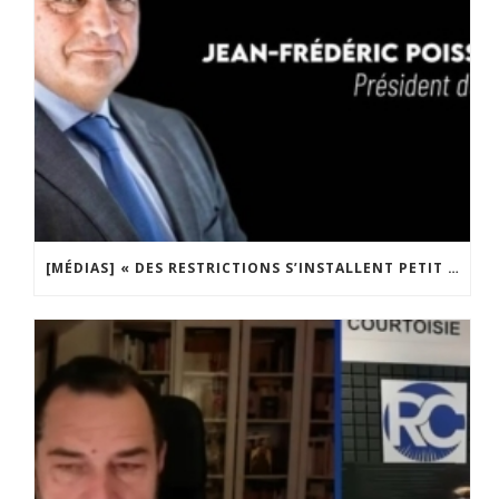
[MÉDIAS] « DES RESTRICTIONS S’INSTALLENT PETIT À PETIT DANS NOTRE PAYS » ENTRETIEN AVEC BOULEVARD VOLTAIRE