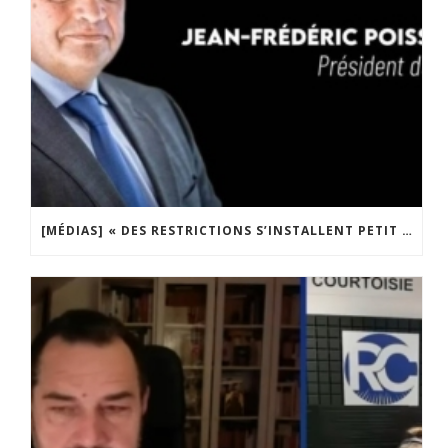
[MÉDIAS] « DES RESTRICTIONS S’INSTALLENT PETIT À PETIT DANS NOTRE PAYS » ENTRETIEN AVEC BOULEVARD VOLTAIRE