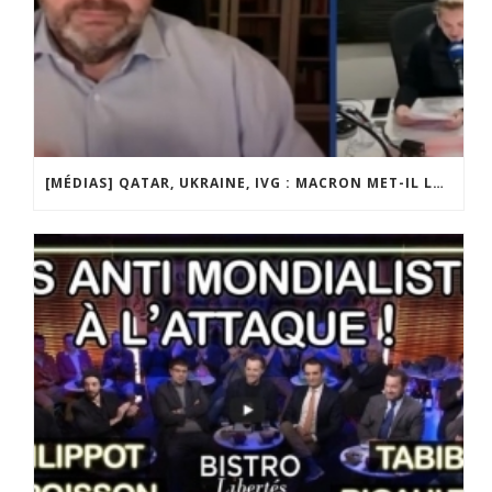
[MÉDIAS] QATAR, UKRAINE, IVG : MACRON MET-IL LA FRANCE EN DANGER ? JF POISSON INVITÉ DE LIGNE DROITE SUR RADIO COURTOISIE