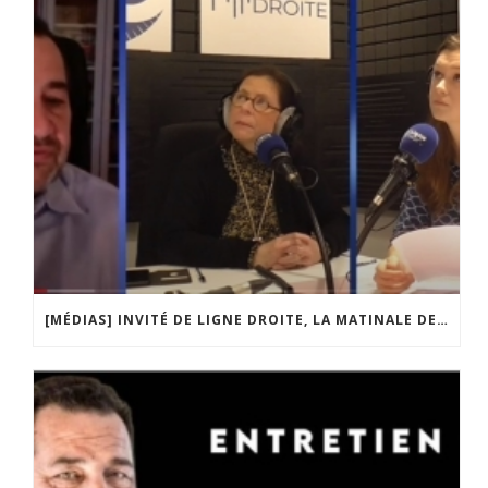
[MÉDIAS] INVITÉ DE LIGNE DROITE, LA MATINALE DE RADIO COURTOISIE