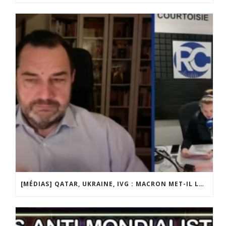
[MÉDIAS] QATAR, UKRAINE, IVG : MACRON MET-IL LA FRANCE EN DANGER ? JF POISSON INVITÉ DE LIGNE DROITE SUR RADIO COURTOISIE