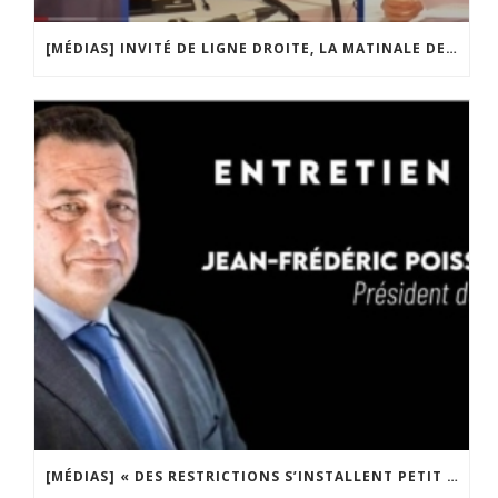
[MÉDIAS] INVITÉ DE LIGNE DROITE, LA MATINALE DE RADIO COURTOISIE
[MÉDIAS] « DES RESTRICTIONS S’INSTALLENT PETIT À PETIT DANS NOTRE PAYS » ENTRETIEN AVEC BOULEVARD VOLTAIRE