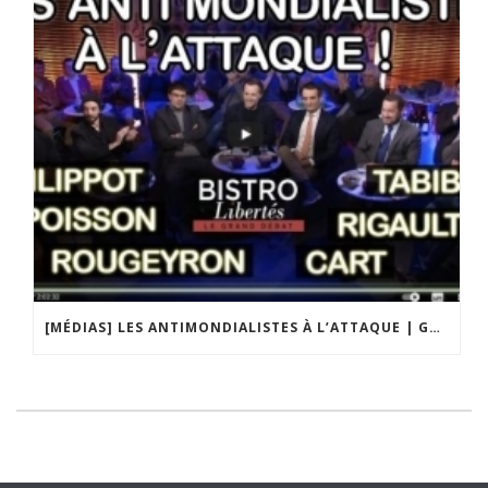
[MÉDIAS] LES ANTIMONDIALISTES À L’ATTAQUE | GRAND DÉBAT DE BRISTO LIBERTÉS