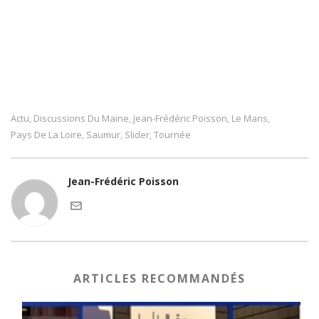
Actu
Discussions Du Maine
Jean-Frédéric Poisson
Le Mans
,
,
,
,
Pays De La Loire
Saumur
Slider
Tournée
,
,
,
Jean-Frédéric Poisson
ARTICLES RECOMMANDÉS