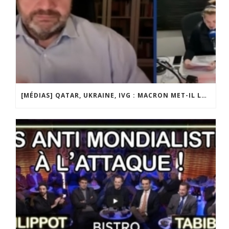
[MÉDIAS] QATAR, UKRAINE, IVG : MACRON MET-IL LA FRANCE EN DANGER ? JF POISSON INVITÉ DE LIGNE DROITE SUR RADIO COURTOISIE