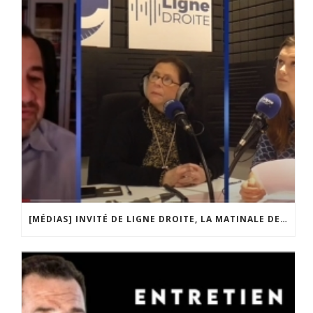
[MÉDIAS] INVITÉ DE LIGNE DROITE, LA MATINALE DE RADIO COURTOISIE