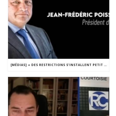
[MÉDIAS] « DES RESTRICTIONS S’INSTALLENT PETIT À PETIT DANS NOTRE PAYS » ENTRETIEN AVEC BOULEVARD VOLTAIRE