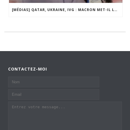
[MÉDIAS] QATAR, UKRAINE, IVG : MACRON MET-IL LA FRANCE EN DANGER ? JF POISSON INVITÉ DE LIGNE DROITE SUR RADIO COURTOISIE
CONTACTEZ-MOI