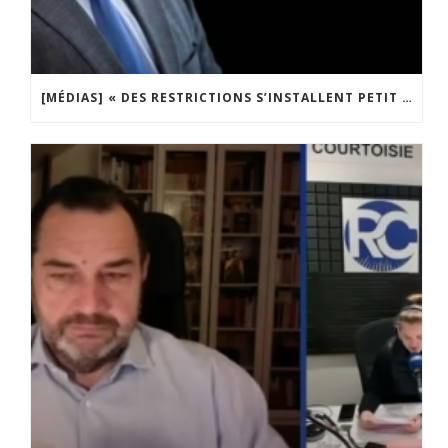
[MÉDIAS] « DES RESTRICTIONS S’INSTALLENT PETIT À PETIT DANS NOTRE PAYS » ENTRETIEN AVEC BOULEVARD VOLTAIRE