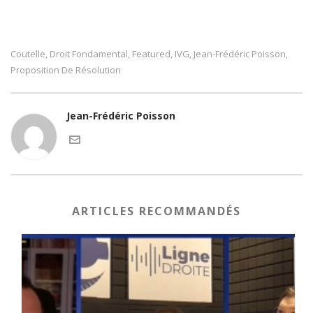
Coutelle
Droit Fondamental
Featured
IVG
Jean-Frédéric Poisson
,
,
,
,
,
Proposition De Résolution
Jean-Frédéric Poisson
ARTICLES RECOMMANDÉS