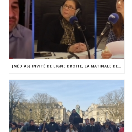
[MÉDIAS] INVITÉ DE LIGNE DROITE, LA MATINALE DE RADIO COURTOISIE