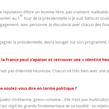
i la réputation d’être un homme libre, pas vraiment malléabl
er
senter au 1
tour de la présidentielle si je suis battu et sou
ngagement, avec personne. Je discuterai avec chacun des finali
ut gagner la présidentielle, devra bouger sur son programme. C
la France peut s’apaiser et retrouver une « identité heu
onnais pas d’identité heureuse. Chacun vit très bien avec une 
e voulez-vous dire en terme politique ?
 judéo-chrétienne, greco-romaine… Elle n’est pas multicultu
rel qui régit les grands fondamentaux de sa société : sa relat