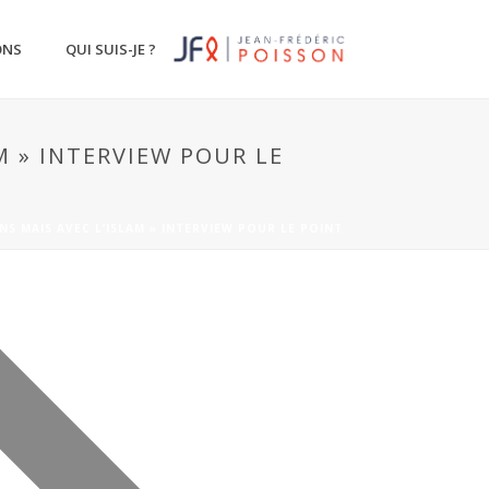
ONS
QUI SUIS-JE ?
M » INTERVIEW POUR LE
NS MAIS AVEC L’ISLAM » INTERVIEW POUR LE POINT