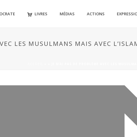
MOCRATE
LIVRES
MÉDIAS
ACTIONS
EXPRESSI
 AVEC LES MUSULMANS MAIS AVEC L’ISLA
ACCUEIL
»
« JE N’AI PAS DE PROBLÈME AVEC LES MUSULMA