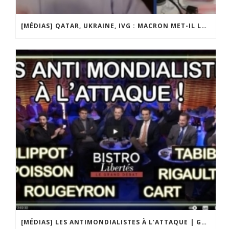
[MÉDIAS] QATAR, UKRAINE, IVG : MACRON MET-IL LA FRANCE EN DANGER ? JF POISSON INVITÉ DE LIGNE DROITE SUR RADIO COURTOISIE
[MÉDIAS] LES ANTIMONDIALISTES À L’ATTAQUE | GRAND DÉBAT DE BRISTO LIBERTÉS