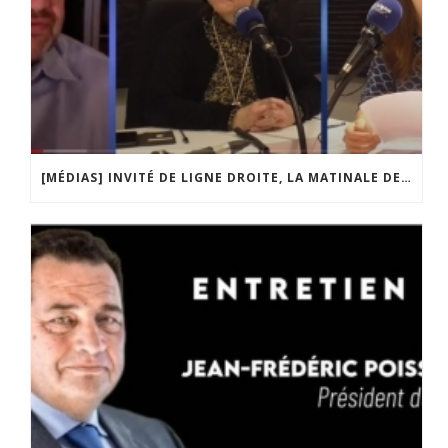
[MÉDIAS] INVITÉ DE LIGNE DROITE, LA MATINALE DE RADIO COURTOISIE