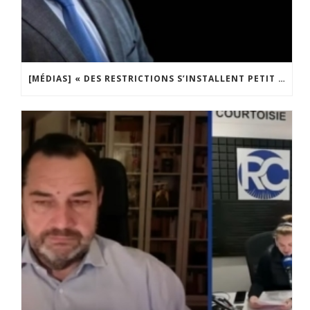
[MÉDIAS] « DES RESTRICTIONS S’INSTALLENT PETIT À PETIT DANS NOTRE PAYS » ENTRETIEN AVEC BOULEVARD VOLTAIRE