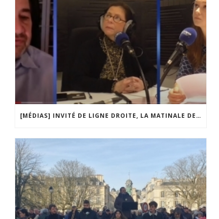
[MÉDIAS] INVITÉ DE LIGNE DROITE, LA MATINALE DE RADIO COURTOISIE