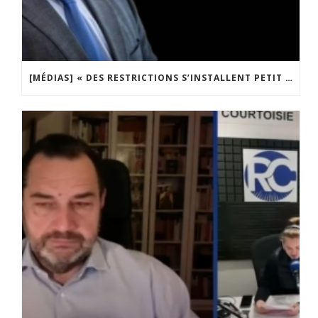
[MÉDIAS] « DES RESTRICTIONS S’INSTALLENT PETIT À PETIT DANS NOTRE PAYS » ENTRETIEN AVEC BOULEVARD VOLTAIRE