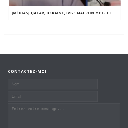
[MÉDIAS] QATAR, UKRAINE, IVG : MACRON MET-IL LA FRANCE EN DANGER ? JF POISSON INVITÉ DE LIGNE DROITE SUR RADIO COURTOISIE
CONTACTEZ-MOI