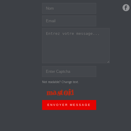
Not readable? Change text.
ENVOYER MESSAGE