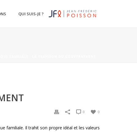
ONS
QUI SUIS-JE ?
IQUE FAMILIALE : LA TRAHISON DU GOUVERNEMENT
EMENT
0
0
 familiale. Il trahit son propre idéal et les valeurs