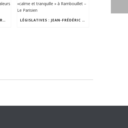
INTERVIEW LÉGISLATIVES, AURORE BERGÉ, FRACTURE DE LA DROITE… – VALEURS ACTUELLES
LÉGISLATIVES : JEAN-FRÉDÉRIC POISSON «CALME ET TRANQUILLE » À RAMBOUILLET – LE PARISIEN