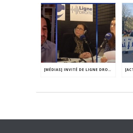
[MÉDIAS] INVITÉ DE LIGNE DROITE, LA MATINALE DE RADIO COURTOISIE