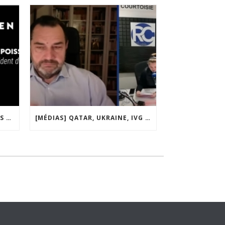
[MÉDIAS] « DES RESTRICTIONS S’INSTALLENT PETIT À PETIT DANS NOTRE PAYS » ENTRETIEN AVEC BOULEVARD VOLTAIRE
[MÉDIAS] QATAR, UKRAINE, IVG : MACRON MET-IL LA FRANCE EN DANGER ? JF POISSON INVITÉ DE LIGNE DROITE SUR RADIO COURTOISIE