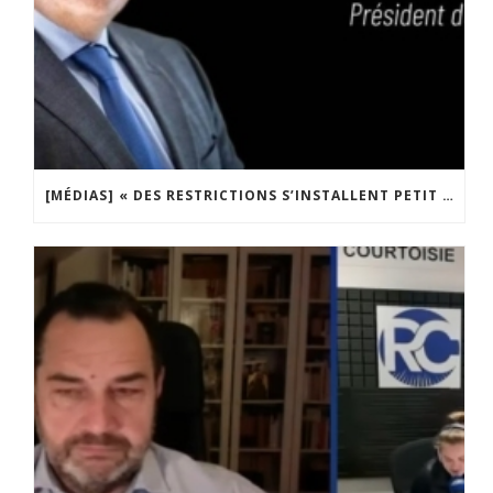
[MÉDIAS] « DES RESTRICTIONS S’INSTALLENT PETIT À PETIT DANS NOTRE PAYS » ENTRETIEN AVEC BOULEVARD VOLTAIRE