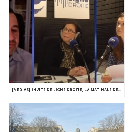
[MÉDIAS] INVITÉ DE LIGNE DROITE, LA MATINALE DE RADIO COURTOISIE