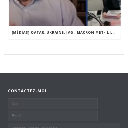
[MÉDIAS] QATAR, UKRAINE, IVG : MACRON MET-IL LA FRANCE EN DANGER ? JF POISSON INVITÉ DE LIGNE DROITE SUR RADIO COURTOISIE
CONTACTEZ-MOI