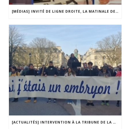
[MÉDIAS] INVITÉ DE LIGNE DROITE, LA MATINALE DE RADIO COURTOISIE
[ACTUALITÉS] INTERVENTION À LA TRIBUNE DE LA MOBILISATION CONTRE LA CONSTITUTIONNALISATION DE L’IVG