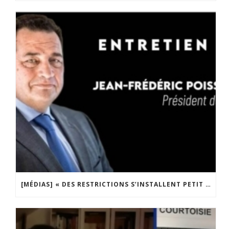
[MÉDIAS] « DES RESTRICTIONS S’INSTALLENT PETIT À PETIT DANS NOTRE PAYS » ENTRETIEN AVEC BOULEVARD VOLTAIRE