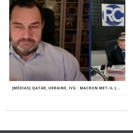
[MÉDIAS] QATAR, UKRAINE, IVG : MACRON MET-IL LA FRANCE EN DANGER ? JF POISSON INVITÉ DE LIGNE DROITE SUR RADIO COURTOISIE