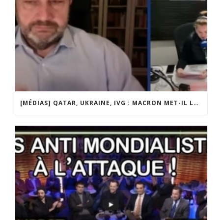
[MÉDIAS] QATAR, UKRAINE, IVG : MACRON MET-IL LA FRANCE EN DANGER ? JF POISSON INVITÉ DE LIGNE DROITE SUR RADIO COURTOISIE