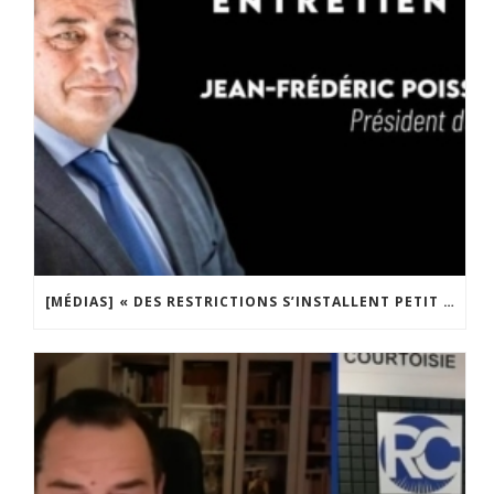
[MÉDIAS] « DES RESTRICTIONS S’INSTALLENT PETIT À PETIT DANS NOTRE PAYS » ENTRETIEN AVEC BOULEVARD VOLTAIRE