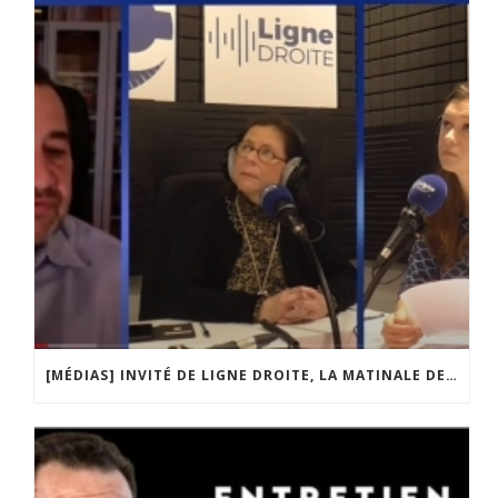
[MÉDIAS] INVITÉ DE LIGNE DROITE, LA MATINALE DE RADIO COURTOISIE