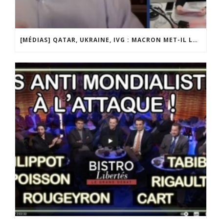
[MÉDIAS] QATAR, UKRAINE, IVG : MACRON MET-IL LA FRANCE EN DANGER ? JF POISSON INVITÉ DE LIGNE DROITE SUR RADIO COURTOISIE