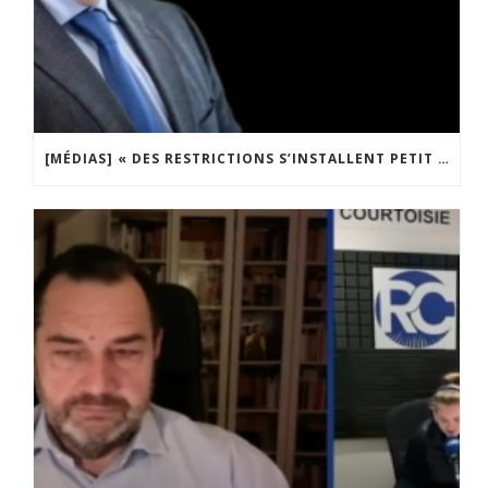
[MÉDIAS] « DES RESTRICTIONS S’INSTALLENT PETIT À PETIT DANS NOTRE PAYS » ENTRETIEN AVEC BOULEVARD VOLTAIRE