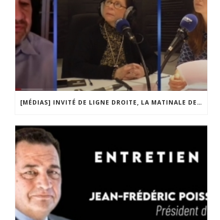
[MÉDIAS] INVITÉ DE LIGNE DROITE, LA MATINALE DE RADIO COURTOISIE