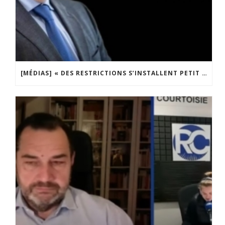
[MÉDIAS] « DES RESTRICTIONS S’INSTALLENT PETIT À PETIT DANS NOTRE PAYS » ENTRETIEN AVEC BOULEVARD VOLTAIRE