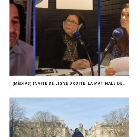
[MÉDIAS] INVITÉ DE LIGNE DROITE, LA MATINALE DE RADIO COURTOISIE