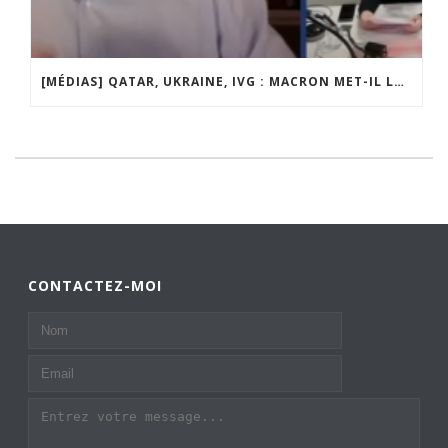
[MÉDIAS] QATAR, UKRAINE, IVG : MACRON MET-IL LA FRANCE EN DANGER ? JF POISSON INVITÉ DE LIGNE DROITE SUR RADIO COURTOISIE
CONTACTEZ-MOI