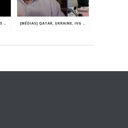
[MÉDIAS] « DES RESTRICTIONS S’INSTALLENT PETIT À PETIT DANS NOTRE PAYS » ENTRETIEN AVEC BOULEVARD VOLTAIRE
[MÉDIAS] QATAR, UKRAINE, IVG : MACRON MET-IL LA FRANCE EN DANGER ? JF POISSON INVITÉ DE LIGNE DROITE SUR RADIO COURTOISIE