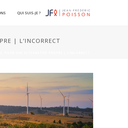
ONS
QUI SUIS-JE ?
PRE | L’INCORRECT
RE, POUR UNE ALTERNATIVE PROPRE | L’INCORRECT