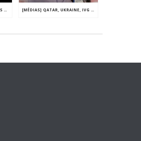
[MÉDIAS] « DES RESTRICTIONS S’INSTALLENT PETIT À PETIT DANS NOTRE PAYS » ENTRETIEN AVEC BOULEVARD VOLTAIRE
[MÉDIAS] QATAR, UKRAINE, IVG : MACRON MET-IL LA FRANCE EN DANGER ? JF POISSON INVITÉ DE LIGNE DROITE SUR RADIO COURTOISIE