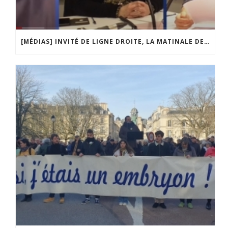
[MÉDIAS] INVITÉ DE LIGNE DROITE, LA MATINALE DE RADIO COURTOISIE