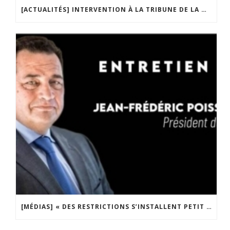
[ACTUALITÉS] INTERVENTION À LA TRIBUNE DE LA MOBILISATION CONTRE LA CONSTITUTIONNALISATION DE L’IVG
[MÉDIAS] « DES RESTRICTIONS S’INSTALLENT PETIT À PETIT DANS NOTRE PAYS » ENTRETIEN AVEC BOULEVARD VOLTAIRE