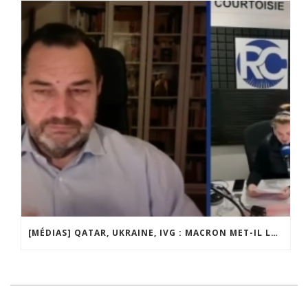
[MÉDIAS] QATAR, UKRAINE, IVG : MACRON MET-IL LA FRANCE EN DANGER ? JF POISSON INVITÉ DE LIGNE DROITE SUR RADIO COURTOISIE