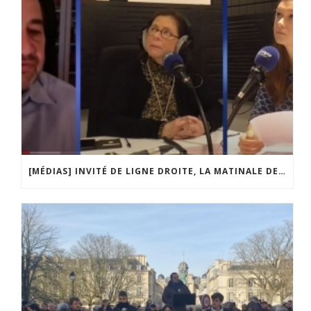
[MÉDIAS] INVITÉ DE LIGNE DROITE, LA MATINALE DE RADIO COURTOISIE