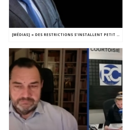
[MÉDIAS] « DES RESTRICTIONS S’INSTALLENT PETIT À PETIT DANS NOTRE PAYS » ENTRETIEN AVEC BOULEVARD VOLTAIRE