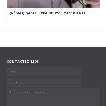
[MÉDIAS] QATAR, UKRAINE, IVG : MACRON MET-IL LA FRANCE EN DANGER ? JF POISSON INVITÉ DE LIGNE DROITE SUR RADIO COURTOISIE
CONTACTEZ-MOI