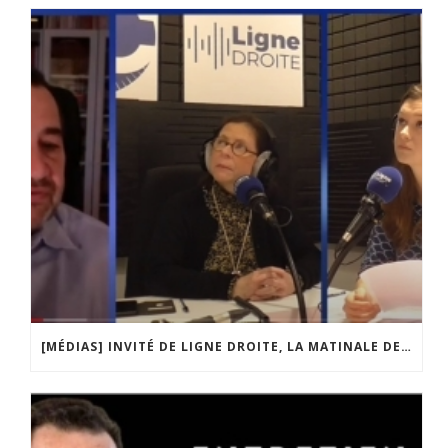
[MÉDIAS] INVITÉ DE LIGNE DROITE, LA MATINALE DE RADIO COURTOISIE