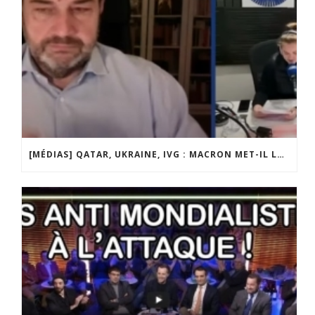
[MÉDIAS] QATAR, UKRAINE, IVG : MACRON MET-IL LA FRANCE EN DANGER ? JF POISSON INVITÉ DE LIGNE DROITE SUR RADIO COURTOISIE