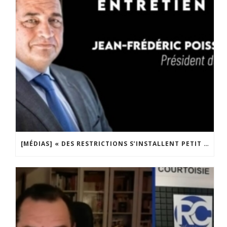
[MÉDIAS] « DES RESTRICTIONS S’INSTALLENT PETIT À PETIT DANS NOTRE PAYS » ENTRETIEN AVEC BOULEVARD VOLTAIRE