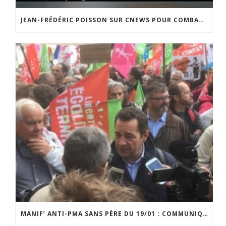
JEAN-FRÉDÉRIC POISSON SUR CNEWS POUR COMBATTRE LE PROJET DE LOI BIOÉTHIQUE ET LA PMA SANS PÈRE
MANIF’ ANTI-PMA SANS PÈRE DU 19/01 : COMMUNIQUÉ DE JEAN-FRÉDÉRIC POISSON