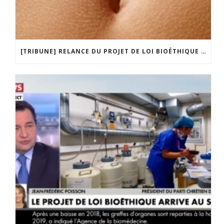
[TRIBUNE] RELANCE DU PROJET DE LOI BIOÉTHIQUE : LA FOLIE D’UN GOUVERNEMENT SANS LIMITE !