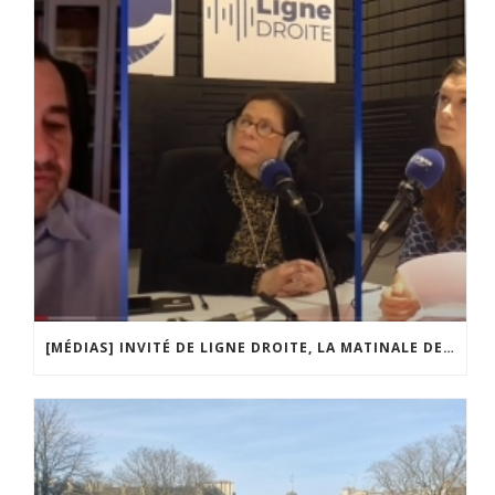
[MÉDIAS] INVITÉ DE LIGNE DROITE, LA MATINALE DE RADIO COURTOISIE