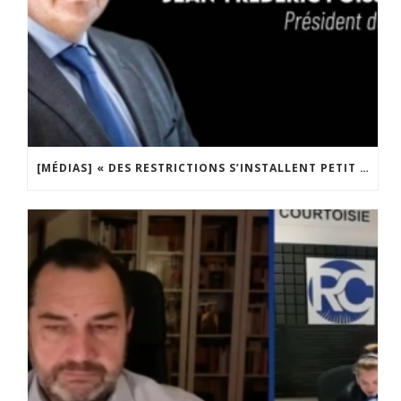
[MÉDIAS] « DES RESTRICTIONS S’INSTALLENT PETIT À PETIT DANS NOTRE PAYS » ENTRETIEN AVEC BOULEVARD VOLTAIRE