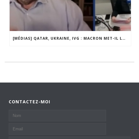
[MÉDIAS] QATAR, UKRAINE, IVG : MACRON MET-IL LA FRANCE EN DANGER ? JF POISSON INVITÉ DE LIGNE DROITE SUR RADIO COURTOISIE
CONTACTEZ-MOI