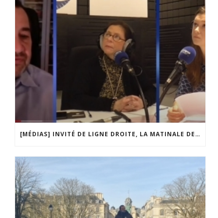
[MÉDIAS] INVITÉ DE LIGNE DROITE, LA MATINALE DE RADIO COURTOISIE