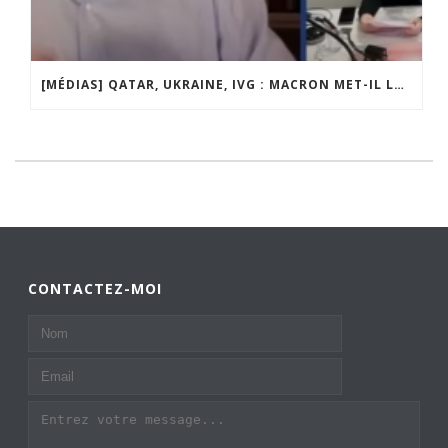
[MÉDIAS] QATAR, UKRAINE, IVG : MACRON MET-IL LA FRANCE EN DANGER ? JF POISSON INVITÉ DE LIGNE DROITE SUR RADIO COURTOISIE
CONTACTEZ-MOI