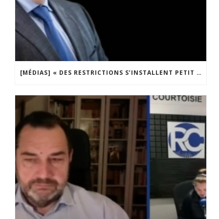
[MÉDIAS] « DES RESTRICTIONS S’INSTALLENT PETIT À PETIT DANS NOTRE PAYS » ENTRETIEN AVEC BOULEVARD VOLTAIRE