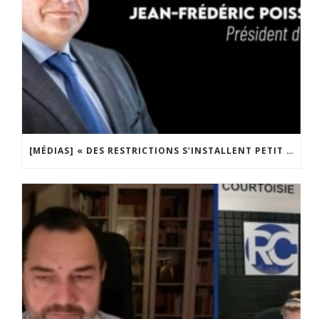
[MÉDIAS] « DES RESTRICTIONS S’INSTALLENT PETIT À PETIT DANS NOTRE PAYS » ENTRETIEN AVEC BOULEVARD VOLTAIRE