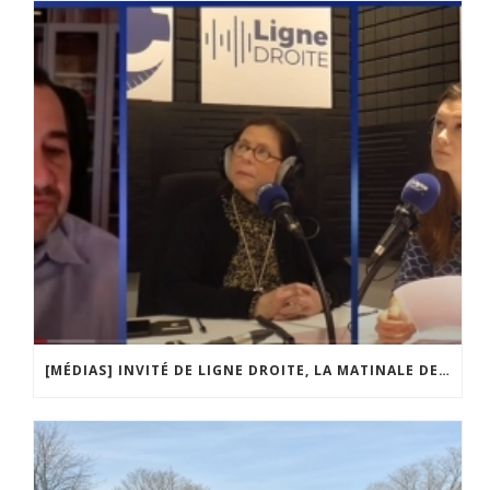
[MÉDIAS] INVITÉ DE LIGNE DROITE, LA MATINALE DE RADIO COURTOISIE