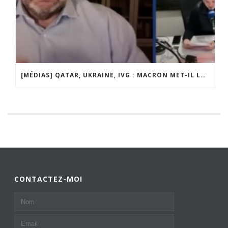
[MÉDIAS] QATAR, UKRAINE, IVG : MACRON MET-IL LA FRANCE EN DANGER ? JF POISSON INVITÉ DE LIGNE DROITE SUR RADIO COURTOISIE
CONTACTEZ-MOI