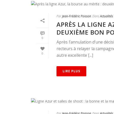
Par
Jean-Frédéric Poisson
Dans
Actualités
APRÈS LA LIGNE A
DEUXIÈME BON POI
0
Après l’annulation d’une décisi
recteurs à relayer la campagne
0
autre excellente [...]
LIRE PLUS
Par
Jean-Frédéric Poisson
Dans
Actualités